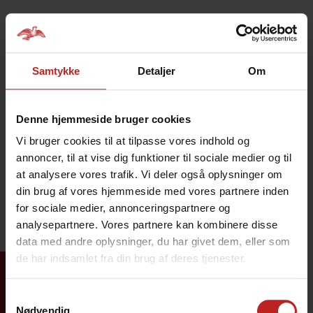
menu
Samtykke
Detaljer
Om
Denne hjemmeside bruger cookies
Vallekilde Højskole
Højskolevej 9
Vi bruger cookies til at tilpasse vores indhold og
4534 Hørve
annoncer, til at vise dig funktioner til sociale medier og til
+45 5965 6045
at analysere vores trafik. Vi deler også oplysninger om
vallekilde@vallekilde.dk
din brug af vores hjemmeside med vores partnere inden
for sociale medier, annonceringspartnere og
analysepartnere. Vores partnere kan kombinere disse
data med andre oplysninger, du har givet dem, eller som
de har indsamlet fra din brug af deres tjenester.
Samtykkevalg
Nødvendig