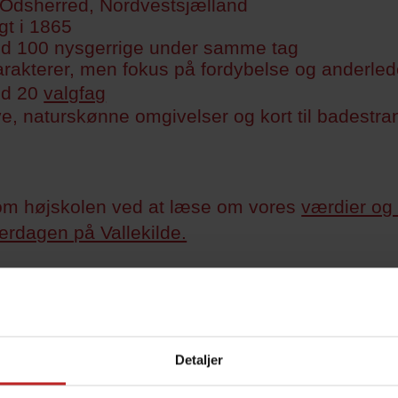
i Odsherred, Nordvestsjælland
gt i 1865
d 100 nysgerrige under samme tag
arakterer, men fokus på fordybelse og anderled
nd 20
valgfag
e, naturskønne omgivelser og kort til badestra
m højskolen ved at læse om vores
værdier og 
erdagen på Vallekilde.
Detaljer