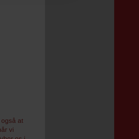
også at
år vi
yber os i