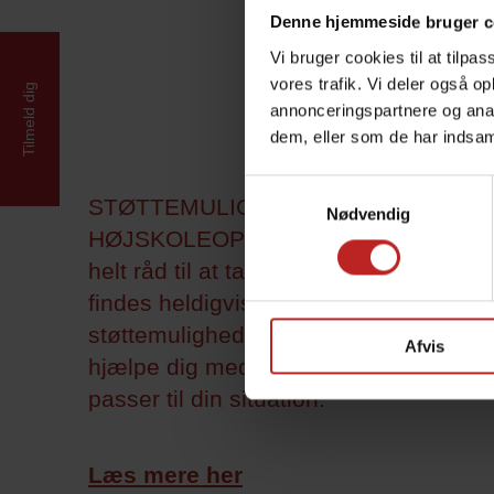
Denne hjemmeside bruger c
Vi bruger cookies til at tilpas
vores trafik. Vi deler også 
Tilmeld dig
annonceringspartnere og anal
dem, eller som de har indsaml
Samtykkevalg
STØTTEMULIGHEDER TIL LANGT
Nødvendig
HØJSKOLEOPHOLD // Har du ikke
helt råd til at tage på højskole? Der
findes heldigvis forskellige
støttemuligheder, og vi gerne
Afvis
hjælpe dig med at finde den vej, der
passer til din situation.
Læs mere her