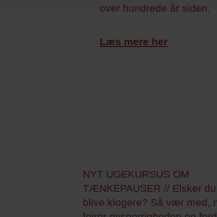
over hundrede år siden.
Læs mere her
NYT UGEKURSUS OM
TÆNKEPAUSER // Elsker du 
blive klogere? Så vær med, n
fejrer nysgerrigheden og ford