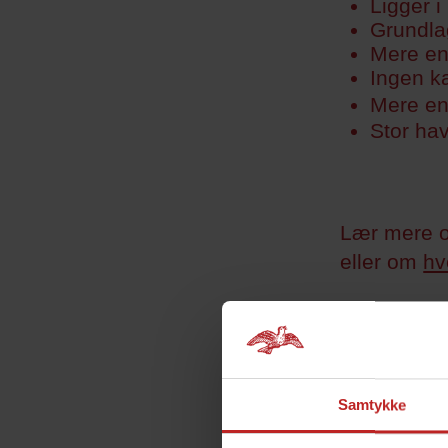
Ligger 
Grundla
Mere en
Ingen k
Mere e
Stor hav
Lær mere o
eller om
hv
Samtykke