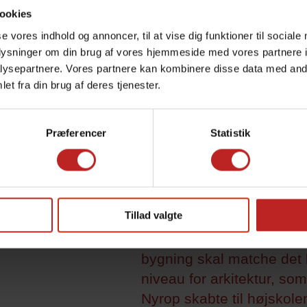
ookies
se vores indhold og annoncer, til at vise dig funktioner til sociale
oplysninger om din brug af vores hjemmeside med vores partnere i
NY SPISESAL SKAL VÆ
ysepartnere. Vores partnere kan kombinere disse data med andr
HØJSKOLENS HJERTE /
et fra din brug af deres tjenester.
en bevilling på 50 million
kroner gør A.P. Møller og
Præferencer
Statistik
Chastine Mc-Kinney Møll
Fond til almene Formaal 
muligt, at bygge en ny sp
på Vallekilde Højskole.
Tillad valgte
Spisesalen er Vallekilde
Højskoles hjerte, og den
bygning skal matche det 
niveau for arkitektur, so
Nyrop skabte til højskolen