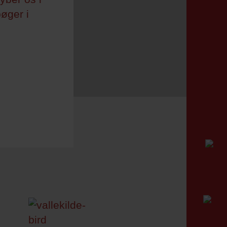
øger i