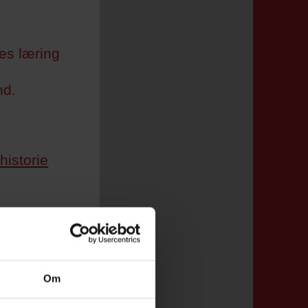
es læring
nd.
historie
Om