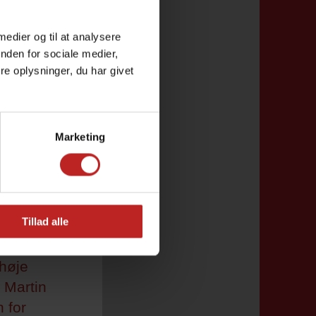
 medier og til at analysere
nden for sociale medier,
RE
e oplysninger, du har givet
/ Med
er
 Hustru
Marketing
ers
det nu
isesal
Tillad alle
 nye
høje
m Martin
 for