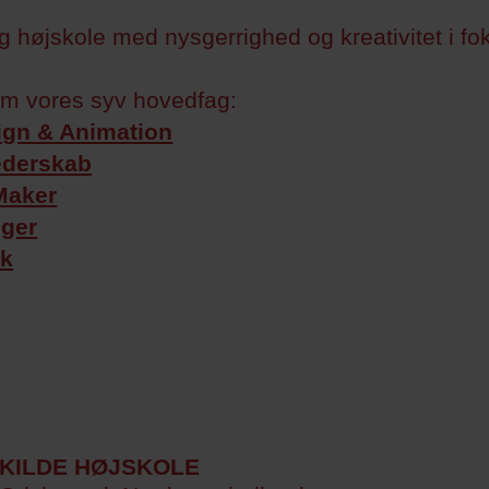
ig højskole med nysgerrighed og kreativitet i fo
m vores syv hovedfag:
gn & Animation
ederskab
Maker
gger
ik
KILDE HØJSKOLE